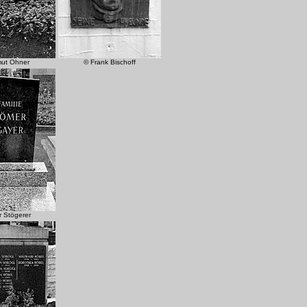
mut Ohner
© Frank Bischoff
r Stögerer
.