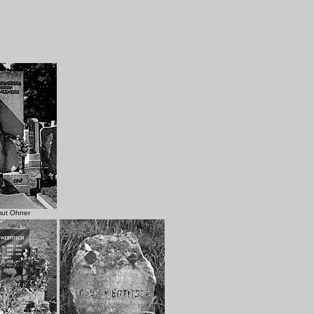
.
mut Ohner