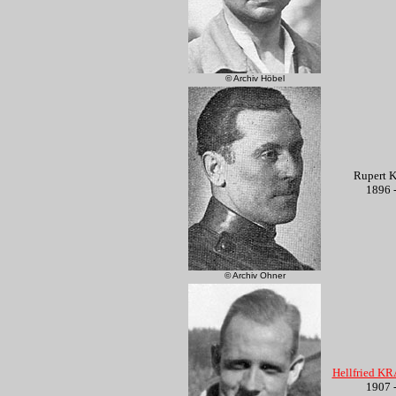
© Archiv Höbel
Rupert
1896 
© Archiv Ohner
Hellfried K
1907 