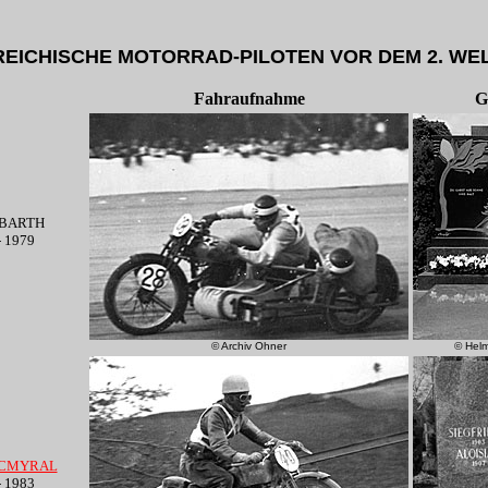
EICHISCHE MOTORRAD-PILOTEN VOR DEM 2. WE
Fahraufnahme
G
ABARTH
- 1979
© Archiv Ohner
© Hel
d CMYRAL
- 1983