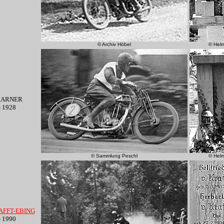
© Archiv Höbel
© Hel
 KARNER
- 1928
© Sammlung Peschl
© Hel
RAFFT-EBING
- 1990