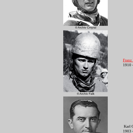
© Archiv Cmyral
Franz
1910 
© Archiv Falk
Karl
1903 