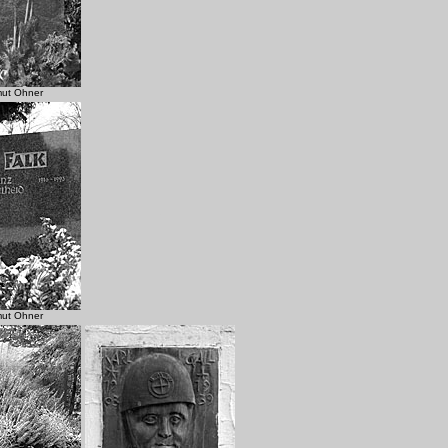
mut Ohner
.
mut Ohner