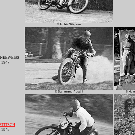
© Archiv Stögerer
HNEEWEISS
- 1947
© Sammlung Peschl
© Hel
ERTITSCH
- 1949