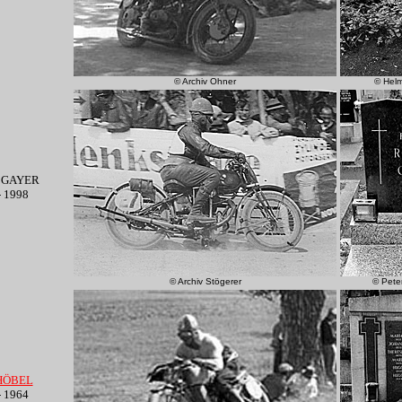
© Archiv Ohner
© Hel
l GAYER
- 1998
© Archiv Stögerer
© Pete
HÖBEL
- 1964