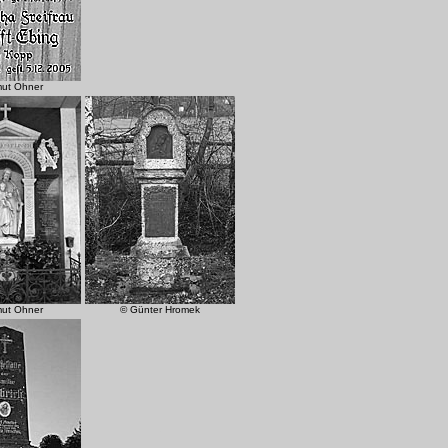
mut Ohner
mut Ohner
© Günter Hromek
.