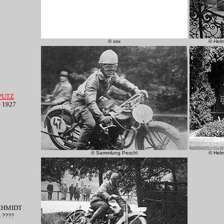
© xxx
© Hel
 PUTZ
- 1927
© Sammlung Peschl
© Hel
CHMIDT
- ????