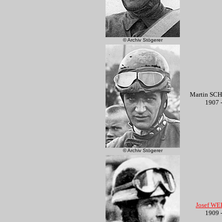
© Archiv Stögerer
Martin SC
1907 
© Archiv Stögerer
Josef W
1909 