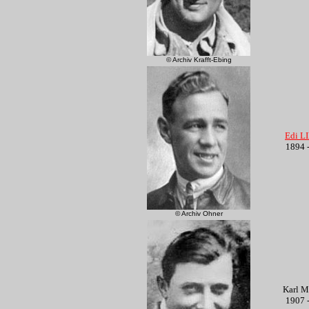
© Archiv Krafft-Ebing
Edi L
1894 
© Archiv Ohner
Karl 
1907 