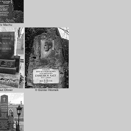
hiv Machu
mut Ohner
© Günter Hromek