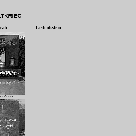
LTKRIEG
rab
Gedenkstein
.
mut Ohner
.