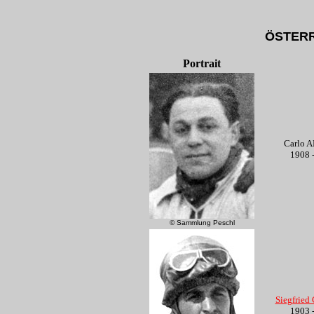
ÖSTERR
Portrait
Carlo 
1908 
© Sammlung Peschl
Siegfrie
1903 