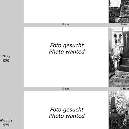
© xxx
© Arc
h Nagy
- 1929
© xxx
© Hel
OPAWSKY
- 1929