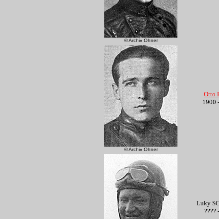
© Archiv Ohner
Otto
1900 
© Archiv Ohner
Luky S
???? 