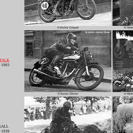
© Archiv Cmyral
© Hel
 FALK
- 1993
© Archiv Ohner
© Hel
 GALL
- 1939