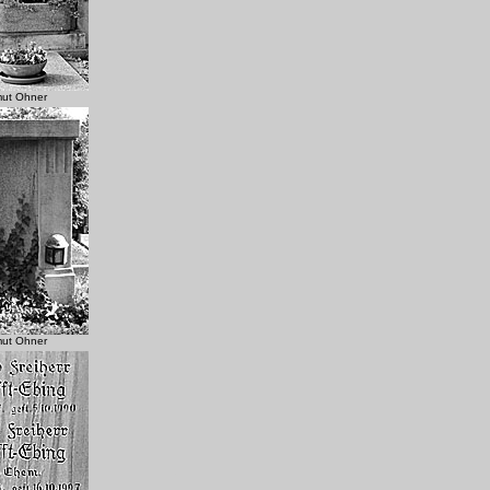
mut Ohner
.
mut Ohner
.