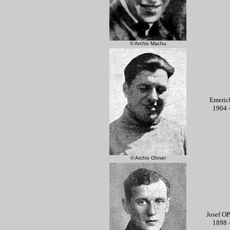
© Archiv Machu
Emeric
1904 
© Archiv Ohner
Josef 
1898 