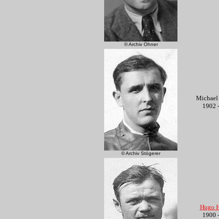
© Archiv Ohner
Michae
1902 
© Archiv Stögerer
Hugo 
1900 