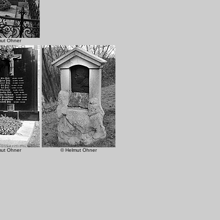
mut Ohner
mut Ohner
© Helmut Ohner