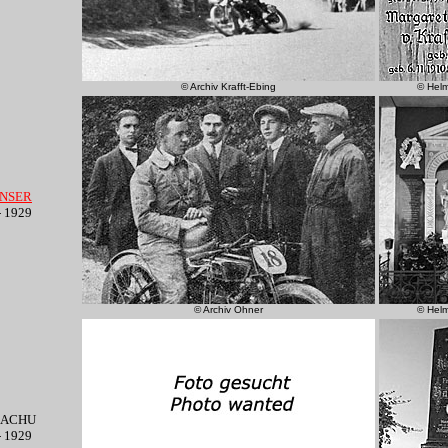
© Archiv Krafft-Ebing
© Hel
INSER
- 1929
© Archiv Ohner
© Hel
MACHU
- 1929