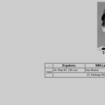
T
.
Ergebnis
WM-La
14. Platz Kl. 250 ccm
San Marino
2008
25. Endrang Wel