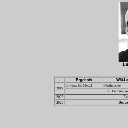
Lu
.
Ergebnis
WM-La
13. Platz Kl. Moto2
Niederlande
2019
30. Endrang We
2022
Eu
2025
Deutsc