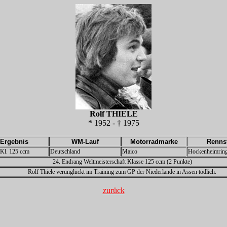
Rolf THIELE
* 1952 - † 1975
Ergebnis
WM-Lauf
Motorradmarke
Renns
z Kl. 125 ccm
Deutschland
Maico
Hockenheimrin
24. Endrang Weltmeisterschaft Klasse 125 ccm (2 Punkte)
Rolf Thiele verunglückt im Training zum GP der Niederlande in Assen tödlich.
zurück