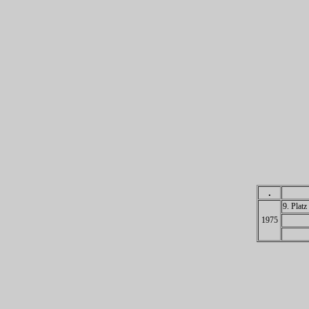
.
9. Plat
1975