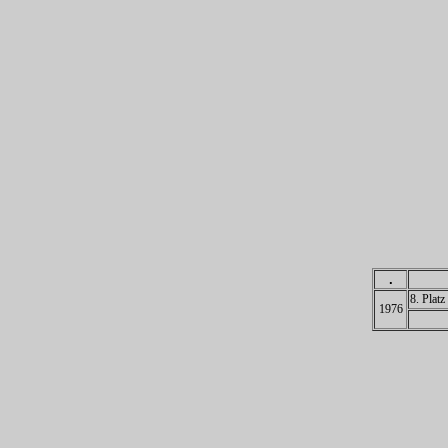
.
8. Platz
1976