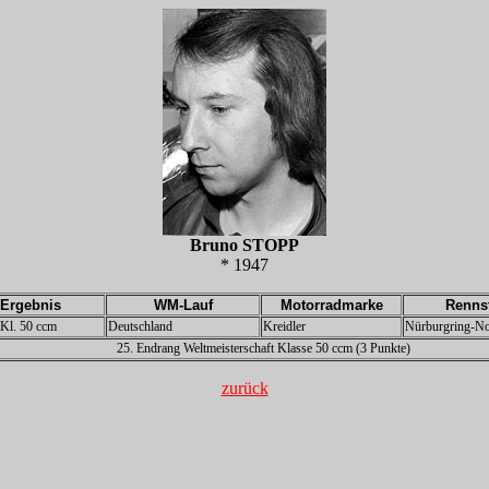
Bruno STOPP
* 1947
Ergebnis
WM-Lauf
Motorradmarke
Renns
 Kl. 50 ccm
Deutschland
Kreidler
Nürburgring-No
25. Endrang Weltmeisterschaft Klasse 50 ccm (3 Punkte)
zurück