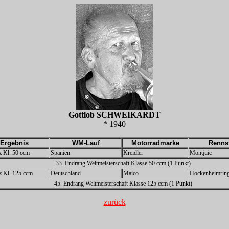
Gottlob SCHWEIKARDT
* 1940
Ergebnis
WM-Lauf
Motorradmarke
Renns
tz Kl. 50 ccm
Spanien
Kreidler
Montjuic
33. Endrang Weltmeisterschaft Klasse 50 ccm (1 Punkt)
tz Kl. 125 ccm
Deutschland
Maico
Hockenheimrin
45. Endrang Weltmeisterschaft Klasse 125 ccm (1 Punkt)
zurück