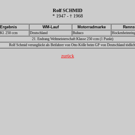
Rolf SCHMID
* 1947 - † 1968
Ergebnis
WM-Lauf
Motorradmarke
Renns
z Kl. 250 ccm
Deutschland
Bultaco
Hockenheimrin
21. Endrang Weltmeisterschaft Klasse 250 ccm (1 Punkt)
Rolf Schmid verunglückt als Beifahrer von Otto Kölle beim GP von Deutschland tödlich
zurück