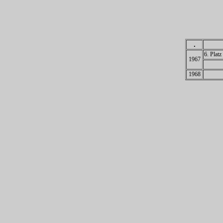
.
6. Plat
1967
1968