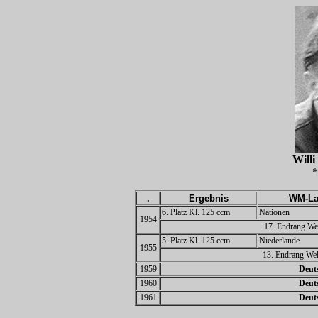
Wil
*
.
Ergebnis
WM-La
6. Platz Kl. 125 ccm
Nationen
1954
17. Endrang Wel
5. Platz Kl. 125 ccm
Niederlande
1955
13. Endrang Wel
1959
Deuts
1960
Deuts
1961
Deuts