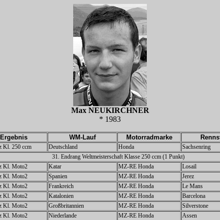
Max NEUKIRCHNER
* 1983
Ergebnis
WM-Lauf
Motorradmarke
Renns
tz Kl. 250 ccm
Deutschland
Honda
Sachsenring
31.
Endrang Weltmeisterschaft Klasse 250 ccm (1 Punkt)
tz Kl. Moto2
Katar
MZ-RE Honda
Losail
tz Kl. Moto2
Spanien
MZ-RE Honda
Jerez
tz Kl. Moto2
Frankreich
MZ-RE Honda
Le Mans
tz Kl. Moto2
Katalonien
MZ-RE Honda
Barcelona
tz Kl. Moto2
Großbritannien
MZ-RE Honda
Silverstone
tz Kl. Moto2
Niederlande
MZ-RE Honda
Assen