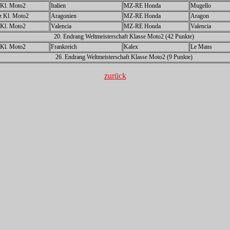
z Kl. Moto2
Italien
MZ-RE Honda
Mugello
tz Kl. Moto2
Aragonien
MZ-RE Honda
Aragon
z Kl. Moto2
Valencia
MZ-RE Honda
Valencia
20.
Endrang Weltmeisterschaft Klasse Moto2 (42 Punkte)
z Kl. Moto2
Frankreich
Kalex
Le Mans
26.
Endrang Weltmeisterschaft Klasse Moto2 (9 Punkte)
zurück