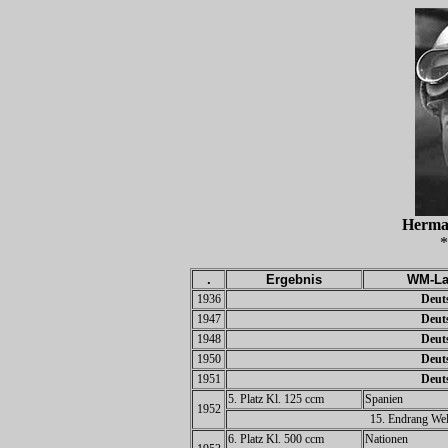
Herm
*
.
Ergebnis
WM-La
1936
Deuts
1947
Deuts
1948
Deuts
1950
Deuts
1951
Deuts
5. Platz Kl. 125 ccm
Spanien
1952
15. Endrang Wel
6. Platz Kl. 500 ccm
Nationen