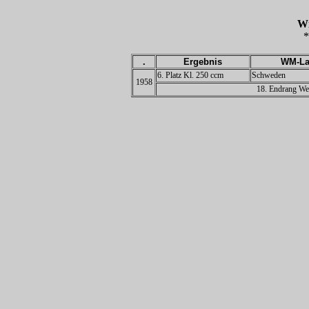
W
*
.
Ergebnis
WM-La
6. Platz Kl. 250 ccm
Schweden
1958
18. Endrang Wel