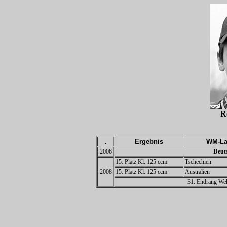
R
.
Ergebnis
WM-La
2006
Deuts
15. Platz Kl. 125 ccm
Tschechien
2008
15. Platz Kl. 125 ccm
Australien
31. Endrang Wel