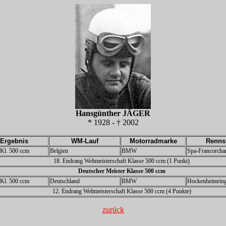
Hansgünther JÄGER
* 1928 - † 2002
Ergebnis
WM-Lauf
Motorradmarke
Renns
z Kl. 500 ccm
Belgien
BMW
Spa-Francorch
18. Endrang Weltmeisterschaft Klasse 500 ccm (1 Punkt)
Deutscher Meister Klasse 500 ccm
z Kl. 500 ccm
Deutschland
BMW
Hockenheimrin
12. Endrang Weltmeisterschaft Klasse 500 ccm (4 Punkte)
zurück