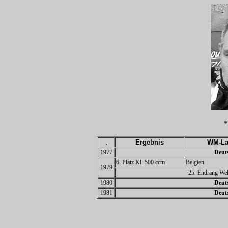
*
.
Ergebnis
WM-La
1977
Deuts
6. Platz Kl. 500 ccm
Belgien
1979
25. Endrang Wel
1980
Deuts
1981
Deuts