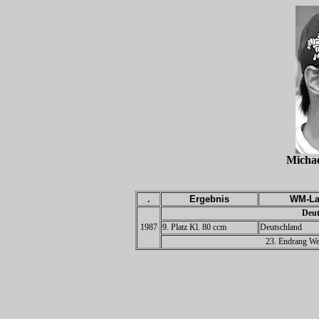
Mich
.
Ergebnis
WM-La
Deut
1987
9. Platz Kl. 80 ccm
Deutschland
23. Endrang Wel