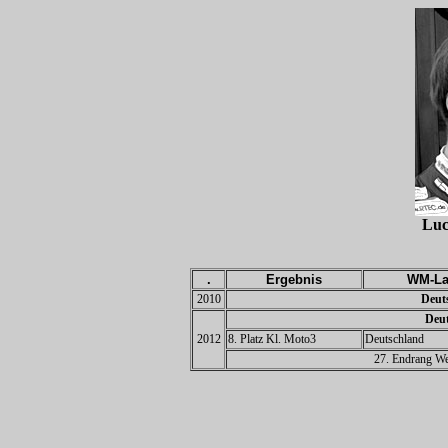
Lu
.
Ergebnis
WM-La
2010
Deuts
Deut
2012
8. Platz Kl. Moto3
Deutschland
27. Endrang We