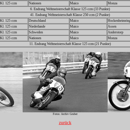
z Kl. 125 ccm
Nationen
Maico
Monza
6. Endrang Weltmeisterschaft Klasse 125 ccm (33 Punkte)
41. Endrang Weltmeisterschaft Klasse 250 ccm (2 Punkte)
z Kl. 125 ccm
Deutschland
Maico
Hockenheimrin
z Kl. 125 ccm
Niederlande
Maico
Assen
z Kl. 125 ccm
Schweden
Maico
Anderstorp
z Kl. 125 ccm
Nationen
Maico
Monza
11. Endrang Weltmeisterschaft Klasse 125 ccm (21 Punkte)
Fotos: Archiv Gruber
zurück