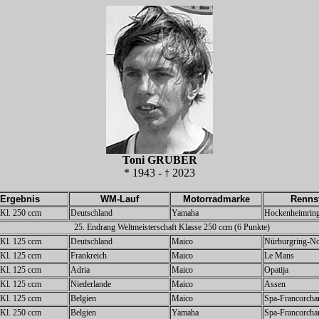
Toni GRUBER
* 1943 -
2023
†
Ergebnis
WM-Lauf
Motorradmarke
Renns
z Kl. 250 ccm
Deutschland
Yamaha
Hockenheimrin
25. Endrang Weltmeisterschaft Klasse 250 ccm (6 Punkte)
z Kl. 125 ccm
Deutschland
Maico
Nürburgring-No
z Kl. 125 ccm
Frankreich
Maico
Le Mans
z Kl. 125 ccm
Adria
Maico
Opatija
z Kl. 125 ccm
Niederlande
Maico
Assen
z Kl. 125 ccm
Belgien
Maico
Spa-Francorch
z Kl. 250 ccm
Belgien
Yamaha
Spa-Francorch