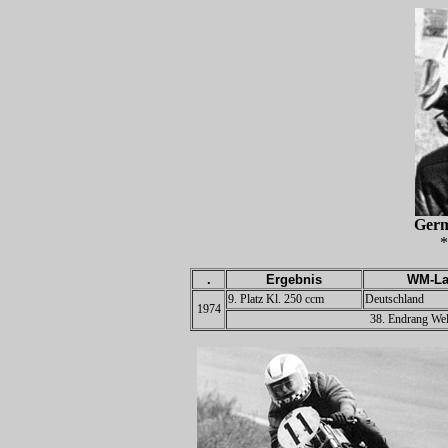
Ger
*
.
Ergebnis
WM-La
9. Platz Kl.
250
ccm
Deutschland
1974
38. Endrang Wel