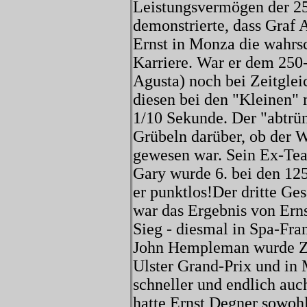
Leistungsvermögen der 2
demonstrierte, dass Graf 
Ernst in Monza die wahrs
Karriere. War er dem 250
Agusta) noch bei Zeitgleic
diesen bei den "Kleinen"
1/10 Sekunde. Der "abtrü
Grübeln darüber, ob der 
gewesen war. Sein Ex-Team
Gary wurde 6. bei den 125e
er punktlos!Der dritte 
war das Ergebnis von Ern
Sieg - diesmal in Spa-F
John Hempleman wurde Zw
Ulster Grand-Prix und i
schneller und endlich auc
hatte Ernst Degner sowohl