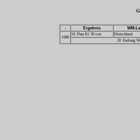
G
.
Ergebnis
WM-La
10. Platz Kl. 50 ccm
Deutschland
1980
20. Endrang We