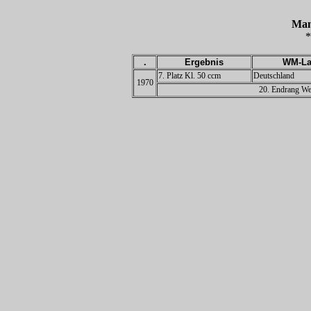
Man
*
.
Ergebnis
WM-La
7. Platz Kl. 50 ccm
Deutschland
1970
20. Endrang Wel