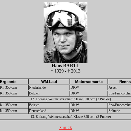
Hans BARTL
* 1929 - † 2013
Ergebnis
WM-Lauf
Motorradmarke
Renns
z Kl. 350 ccm
Niederlande
DKW
Assen
z Kl. 350 ccm
Belgien
DKW
Spa-Francorch
17. Endrang Weltmeisterschaft Klasse 350 ccm (2 Punkte)
z Kl. 350 ccm
Belgien
DKW
Spa-Francorch
z Kl. 350 ccm
Deutschland
DKW
Solitude
13. Endrang Weltmeisterschaft Klasse 350 ccm (3 Punkte)
zurück