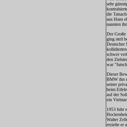
sehr günst
kontrahiert
die Tatsach
aus Hans e
nannten ihn
Der Große 
ging steil 
Deutscher 
kollidierte
schwer verl
den Zielstr
war "futsch
Dieser Bew
BMW ihn ne
seiner priv
beim Eifel
auf der So
ein Vielsta
1953 fuhr 
Hockenheim
Walter Zell
erzielte er