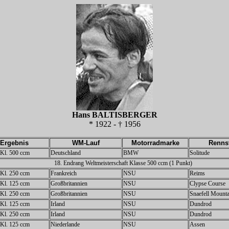
Hans BALTISBERGER
* 1922 - † 1956
Ergebnis
WM-Lauf
Motorradmarke
Renns
z Kl. 500 ccm
Deutschland
BMW
Solitude
18. Endrang Weltmeisterschaft Klasse 500 ccm (1 Punkt)
z Kl. 250 ccm
Frankreich
NSU
Reims
z Kl. 125 ccm
Großbritannien
NSU
Clypse Course
z Kl. 250 ccm
Großbritannien
NSU
Snaefell Mount
z Kl. 125 ccm
Irland
NSU
Dundrod
z Kl. 250 ccm
Irland
NSU
Dundrod
z Kl. 125 ccm
Niederlande
NSU
Assen