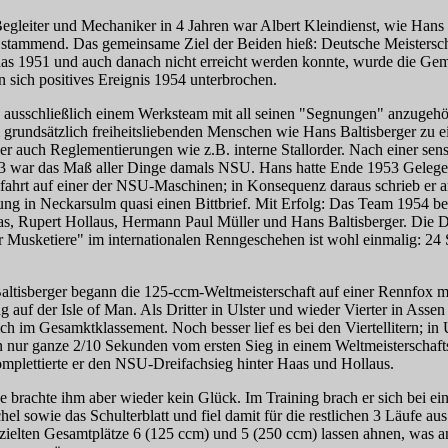
egleiter und Mechaniker in 4 Jahren war Albert Kleindienst, wie Hans
 stammend. Das gemeinsame Ziel der Beiden hieß: Deutsche Meistersch
s 1951 und auch danach nicht erreicht werden konnte, wurde die Ge
n sich positives Ereignis 1954 unterbrochen.
 ausschließlich einem Werksteam mit all seinen "Segnungen" anzugehö
 grundsätzlich freiheitsliebenden Menschen wie Hans Baltisberger zu e
 er auch Reglementierungen wie z.B. interne Stallorder. Nach einer sens
3 war das Maß aller Dinge damals NSU. Hans hatte Ende 1953 Gelege
efahrt auf einer der NSU-Maschinen; in Konsequenz daraus schrieb er a
ung in Neckarsulm quasi einen Bittbrief. Mit Erfolg: Das Team 1954 be
s, Rupert Hollaus, Hermann Paul Müller und Hans Baltisberger. Die
r Musketiere" im internationalen Renngeschehen ist wohl einmalig: 24 S
altisberger begann die 125-ccm-Weltmeisterschaft auf einer Rennfox m
g auf der Isle of Man. Als Dritter in Ulster und wieder Vierter in Assen 
ich im Gesamktklassement. Noch besser lief es bei den Viertellitern; in 
hn nur ganze 2/10 Sekunden vom ersten Sieg in einem Weltmeisterschaft
omplettierte er den NSU-Dreifachsieg hinter Haas und Hollaus.
e brachte ihm aber wieder kein Glück. Im Training brach er sich bei ei
el sowie das Schulterblatt und fiel damit für die restlichen 3 Läufe aus
rzielten Gesamtplätze 6 (125 ccm) und 5 (250 ccm) lassen ahnen, was a