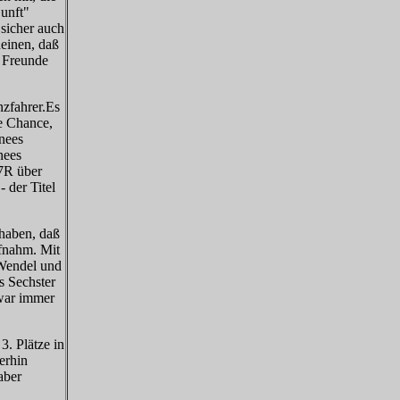
unft"
 sicher auch
heinen, daß
e Freunde
nzfahrer.Es
ie Chance,
nees
nees
 7R über
- der Titel
 haben, daß
fnahm. Mit
.Wendel und
s Sechster
 war immer
. Plätze in
erhin
aber