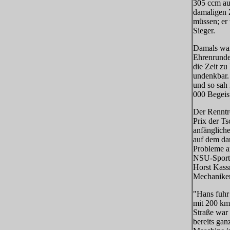
305 ccm au
damaligen 
müssen; er 
Sieger.
Damals war 
Ehrenrunde 
die Zeit zu
undenkbar.
und so sah
000 Begeist
Der Renntr
Prix der T
anfängliche
auf dem da
Probleme a
NSU-Sportm
Horst Kassn
Mechaniker 
"Hans fuhr
mit 200 km
Straße war
bereits gan