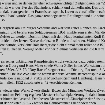
ig waren und zu denen der eher schwergewichtigen Zeitgenossen der "Z
en. Er war der Typ des Südländers, schlank und dunkelhaarig. Das und
e, daß er ausgezeichnet Französisch sprach, lassen es verständlich ersc
ben "Jean" wurde. Das ganze rennbegeisterte Reutlingen und alle sein
 so.
Bergpreis am Freiburger Schauinsland war sein erstes Rennen als Lize
bergauf, und bereits zum Solituderennen 1951 winkte zum ersten Mal d
Meister zu werden. Doch im Duell mit dem Hauptkontrahenten Rudi K
n beide in der letzten Kurve der letzten Runde und stürzten. Während K
etzt wurde, versuchte Baltisberger die nicht einmal mehr rollende AJS
eifen zu ziehen. Wenige Meter vor der Ziellinie verließen ihn die Kräfte 
".
eis seines unbändigen Kampfgeistes wird zweifellos dazu beigetragen
ben Georg und Hans Meier sowie Walter Zeller in das Werksteam au
aten 350er-AJS 7R "Boy Racer" siegte er u.a. in Dieburg, Rostock, St
rennen. Die BMW-Ausbeute waren der erste Weltmeisterschaftspunkt al
litude sowie national 3. Plätze in München-Riem und Hamburg.. Hans
rter - allein 1952 absolvierte er 42 verschiedene Rennen.
er wieder eine Werks-Zweizylinder-Boxer des Münchner Werkes. Zwei 3
 und am Feldberg ergaben Meisterschaftsendplatzierung 4, dabei imm
er hinter sich lassend. Den besten Meisterschaft-Einzelplatz der Saison 
 auf der privaten AJS - Zweiter im Hannoveraner Eilenriederennen.