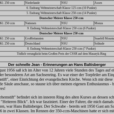
z Kl. 250 ccm
Niederlande
NSU
Assen
6. Endrang Weltmeisterschaft Klasse 125 ccm (10 Punkte)
5. Endrang Weltmeisterschaft Klasse 250 ccm (14 Punkte)
Deutscher Meister Klasse 250 ccm
z Kl. 250 ccm
Nationen
NSU
Monza
9. Endrang Weltmeisterschaft Klasse 250 ccm (6 Punkte)
Deutscher Meister Klasse 250 ccm
z Kl. 250 ccm
Großbritannien
NSU
Snaefell Mount
z Kl. 250 ccm
Deutschland
NSU
Solitude
8. Endrang Weltmeisterschaft Klasse 250 ccm (7 Punkte)
Tödlich verunglückt beim Großen Preis der CSSR auf dem Masaryk-Ring
Der schnelle Jean - Erinnerungen an Hans Baltisberger
st 1956 saß ich im Alter von 12 Jahren viele Stunden des Tages auf e
der besonderen Art am Sachsenring. Es war einer der Torpfeiler am Ei
tift", einer Einrichtung der evangelischen Kirche. Wenn ich mir diese
de Säule anschaue, so staune ich über meinen eigenen Enthusiasmus - 
res!
hemstift" befindet sich im inneren Ring des alten Kurses an dessen sc
"Heiteren Blick". Ich war fasziniert. Einer der Fahrer, die mich damal
en, war Hans Baltisberger. Der Schwabe - bereits seit 1950 Gast am S
56 in zwei Klassen. Im Rennen der 350-ccm-Maschinen hatte er sich mit