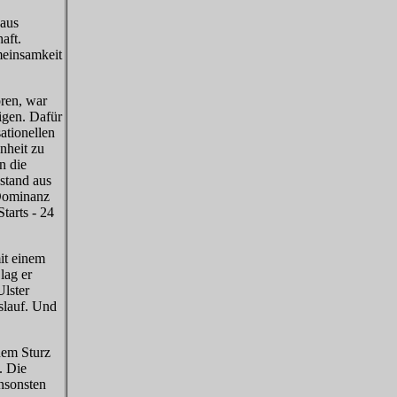
 aus
aft.
meinsamkeit
ren, war
igen. Dafür
ationellen
nheit zu
n die
stand aus
 Dominanz
tarts - 24
it einem
lag er
Ulster
slauf. Und
nem Sturz
. Die
nsonsten