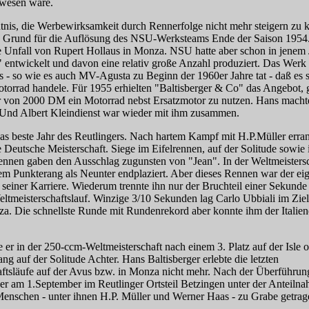
wesen wäre.
tnis, die Werbewirksamkeit durch Rennerfolge nicht mehr steigern zu 
e Grund für die Auflösung des NSU-Werksteams Ende der Saison 195
e Unfall von Rupert Hollaus in Monza. NSU hatte aber schon in jenem 
 entwickelt und davon eine relativ große Anzahl produziert. Das Werk
ts - so wie es auch MV-Agusta zu Beginn der 1960er Jahre tat - daß es 
otorrad handele. Für 1955 erhielten "Baltisberger & Co" das Angebot, 
 von 2000 DM ein Motorrad nebst Ersatzmotor zu nutzen. Hans macht
Und Albert Kleindienst war wieder mit ihm zusammen.
as beste Jahr des Reutlingers. Nach hartem Kampf mit H.P.Müller erran
e Deutsche Meisterschaft. Siege im Eifelrennen, auf der Solitude sowie
rennen gaben den Ausschlag zugunsten von "Jean". In der Weltmeistersc
em Punkterang als Neunter endplaziert. Aber dieses Rennen war der eig
seiner Karriere. Wiederum trennte ihn nur der Bruchteil einer Sekund
ltmeisterschaftslauf. Winzige 3/10 Sekunden lag Carlo Ubbiali im Ziel
a. Die schnellste Runde mit Rundenrekord aber konnte ihm der Italien
er in der 250-ccm-Weltmeisterschaft nach einem 3. Platz auf der Isle
ng auf der Solitude Achter. Hans Baltisberger erlebte die letzten
aftsläufe auf der Avus bzw. in Monza nicht mehr. Nach der Überführun
er am 1.September im Reutlinger Ortsteil Betzingen unter der Anteiln
Menschen - unter ihnen H.P. Müller und Werner Haas - zu Grabe getra