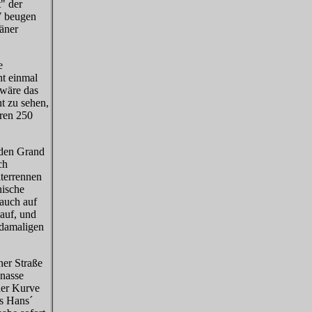
" der
W beugen
räner
e
ht einmal
 wäre das
t zu sehen,
eren 250
 den Grand
ch
iterrennen
nische
auch auf
auf, und
 damaligen
ner Straße
 nasse
der Kurve
ls Hans´