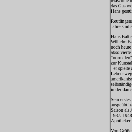
Maschine in
das Gas we
Hans gestü
Reutlingen
Jahre sind 
Hans Balti
Wilhelm Ba
noch heute
absolviert
"normalen"
zur Kunsta
- er spielt
Lebensweg 
amerikanis
selbständi
in der dama
Sein erstes
ausgeübt ha
Saison als
1937. 1948
Apotheker 
Von Größe (