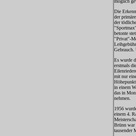
möglich ge
Die Erkenn
der primär
der tödlich
"Sportmax"
betonte ste
"Privat"-M
Leihgebühr
Gebrauch. 
Es wurde d
erstmals di
Eilenriede
mit nur ein
Höhepunkt 
in einem We
das in Monz
nehmen.
1956 wurde 
einem 4. Ra
Meistersch
Brünn war 
tausender 