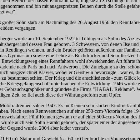
 den Bereich der nassen Fahrbahn kam, fing sie an zu schlingern. Ich 
ggenommen und bin mit ausgespreizten Beinen durch die Stelle gefahre
rzt war".
s großer Sohn starb am Nachmittag des 26.August 1956 den Rennfahre
seitdem vergangen.
sberger wurde am 10. September 1922 in Tübingen als Sohn des Arztes
ltisberger und dessen Frau geboren. 3 Schwestern, von denen Ilse und
 in Reutlingen wohnen, und ein Bruder gehörten außerdem zur Familie
e das Gymnasium sowie eine Lehre als Buchdrucker und Schriftsetzer. I
 Entwicklungsweg eines Rennfahrers wohl abweichenden Art führte i
kademie nach Paris und nach Antwerpen. Die Zuneigung zu den schö
e auch ausgezeichnet Klavier, wobei er Gershwin bevorzugte - war es, di
zu bestimmen schien. Der Krieg und die anschließende - zum Glück k
che Kriegsgefangenschaft unterbrachen die Entwicklung. 1946 wurde e
ger Gebrauchsgraphiker und gründete die Firma "HABAL-Reklame". Wi
ligen Zeit, so fiel auch diese der Währungsreform zum Opfer.
 Motorradrennen sah er 1947. Es muß einen sehr starken Eindruck auf i
ben. Nach ersten Rennversuchen auf einer 250-ccm-Victoria folgte 194
 Ausweisfahrer. Fünf Rennen gewann er auf einer 500-ccm-Norton des 
 wurde auch sein Sohn Harald geboren, der später einer der angesehen
der Gegend wurde, 2004 aber leider verstarb.
1,69 m), Statur und Gewicht (ca. 60 kg) her brachte er Voraussetzunge