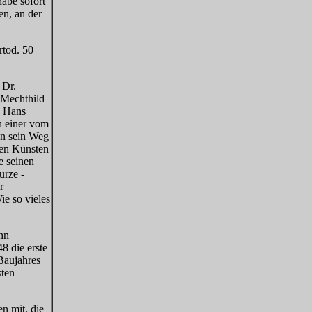
habe sofort
n, an der
rtod. 50
 Dr.
 Mechthild
. Hans
n einer vom
hn sein Weg
nen Künsten
e seinen
urze -
r
e so vieles
hn
8 die erste
Baujahres
sten
n mit, die