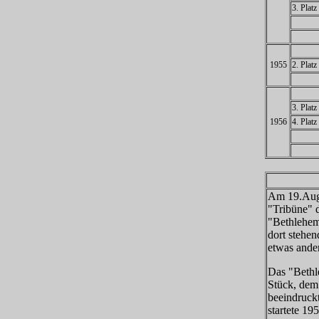
3. Plat
1955
2. Plat
3. Plat
1956
4. Plat
Am 19.Augu
"Tribüne" 
"Bethlehems
dort stehen
etwas ande
Das "Bethle
Stück, dem 
beeindruckt
startete 19