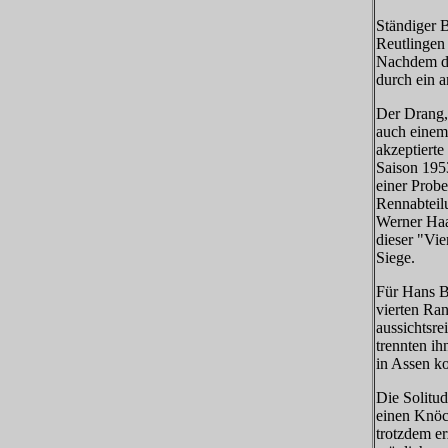
Ständiger B
Reutlingen
Nachdem da
durch ein a
Der Drang,
auch einem
akzeptierte
Saison 195
einer Prob
Rennabteil
Werner Haa
dieser "Vie
Siege.
Für Hans B
vierten Ran
aussichtsre
trennten i
in Assen k
Die Solitud
einen Knöch
trotzdem e