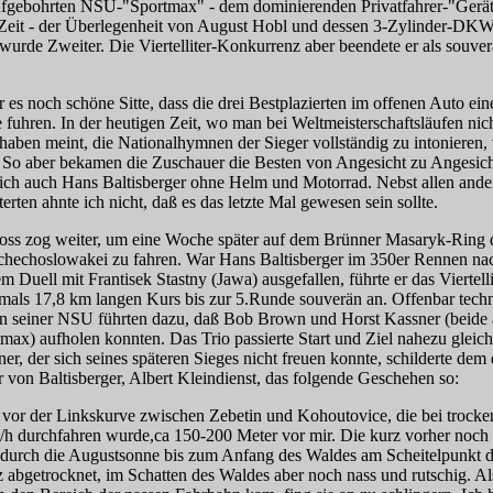
fgebohrten NSU-"Sportmax" - dem dominierenden Privatfahrer-"Gerät
Zeit - der Überlegenheit von August Hobl und dessen 3-Zylinder-DK
wurde Zweiter. Die Viertelliter-Konkurrenz aber beendete er als souve
es noch schöne Sitte, dass die drei Bestplazierten im offenen Auto ein
fuhren. In der heutigen Zeit, wo man bei Weltmeisterschaftsläufen nic
 haben meint, die Nationalhymnen der Sieger vollständig zu intonieren,
 So aber bekamen die Zuschauer die Besten von Angesicht zu Angesich
 ich auch Hans Baltisberger ohne Helm und Motorrad. Nebst allen and
erten ahnte ich nicht, daß es das letzte Mal gewesen sein sollte.
oss zog weiter, um eine Woche später auf dem Brünner Masaryk-Ring
schechoslowakei zu fahren. War Hans Baltisberger im 350er Rennen na
m Duell mit Frantisek Stastny (Jawa) ausgefallen, führte er das Viertell
mals 17,8 km langen Kurs bis zur 5.Runde souverän an. Offenbar tech
n seiner NSU führten dazu, daß Bob Brown und Horst Kassner (beide 
ax) aufholen konnten. Das Trio passierte Start und Ziel nahezu gleich
er, der sich seines späteren Sieges nicht freuen konnte, schilderte dem
von Baltisberger, Albert Kleindienst, das folgende Geschehen so:
 vor der Linkskurve zwischen Zebetin und Kohoutovice, die bei trocke
/h durchfahren wurde,ca 150-200 Meter vor mir. Die kurz vorher noch
 durch die Augustsonne bis zum Anfang des Waldes am Scheitelpunkt 
z abgetrocknet, im Schatten des Waldes aber noch nass und rutschig. A