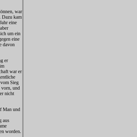
können, war
4. Dazu kam
Jahr eine
 aber
sich um ein
gegen eine
e davon
g er
 im
haft war er
entliche
e vom Sieg
 vorn, und
er nicht
 of Man und
g aus
ahme
gen worden.