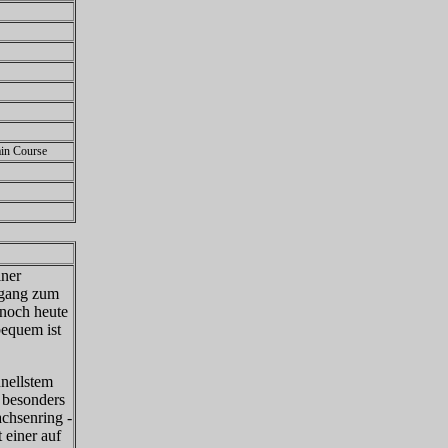
ain Course
iner
ngang zum
 noch heute
bequem ist
hnellstem
s besonders
achsenring -
 einer auf