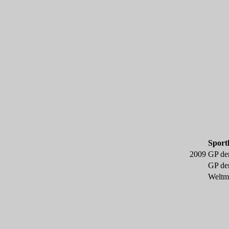
Sport
2009
GP der
GP der
Weltme