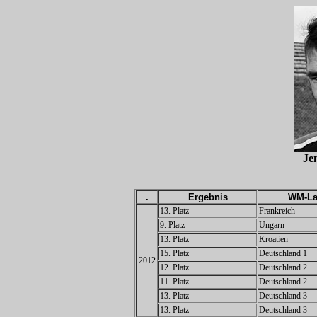
Je
.
Ergebnis
WM-La
13. Platz
Frankreich
9. Platz
Ungarn
13. Platz
Kroatien
15. Platz
Deutschland 1
2012
12. Platz
Deutschland 2
11. Platz
Deutschland 2
13. Platz
Deutschland 3
13. Platz
Deutschland 3