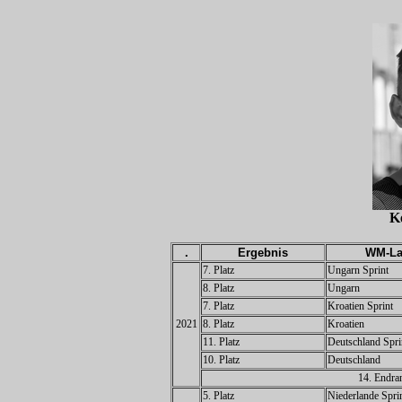
K
.
Ergebnis
WM-La
7. Platz
Ungarn Sprint
8. Platz
Ungarn
7. Platz
Kroatien Sprint
2021
8. Platz
Kroatien
11. Platz
Deutschland Spri
10. Platz
Deutschland
14. Endra
5. Platz
Niederlande Spri