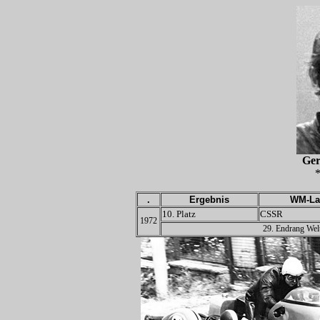
Ge
*
.
Ergebnis
WM-La
10. Platz
CSSR
1972
29. Endrang Wel