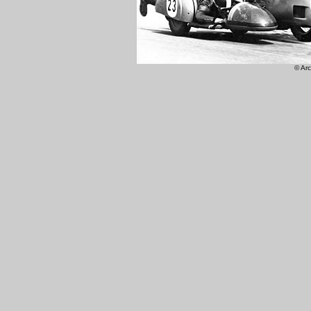
© Arc