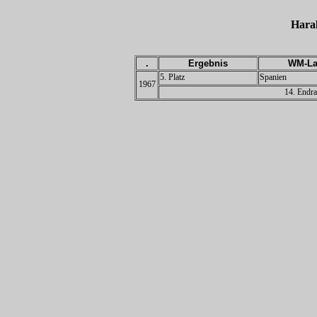
Har
.
Ergebnis
WM-La
5. Platz
Spanien
1967
14. Endra