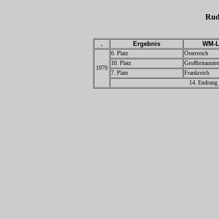
Rud
.
Ergebnis
WM-L
6. Platz
Österreich
10. Platz
Großbritannie
1979
7. Platz
Frankreich
14. Endrang