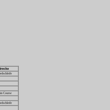
trecke
rdschleife
ain Course
rdschleife