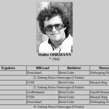
Walter OHRMANN
* 1942
Ergebnis
WM-Lauf
Beifahrer
Renns
Deutschland
Bernd Grube
Nürburgring-No
22. Endrang Klasse Seitenwagen (3 Punkte)
CSSR
Bernd Grube
Masaryk-Ring
21. Endrang Klasse Seitenwagen (8 Punkte)
Großbritannien
Bernd Grube
Snaefell Mount
CSSR
Bernd Grube
Masaryk-Ring
Deutschland
Bernd Grube
Nürburgring-No
18. Endrang Klasse Seitenwagen (8 Punkte)