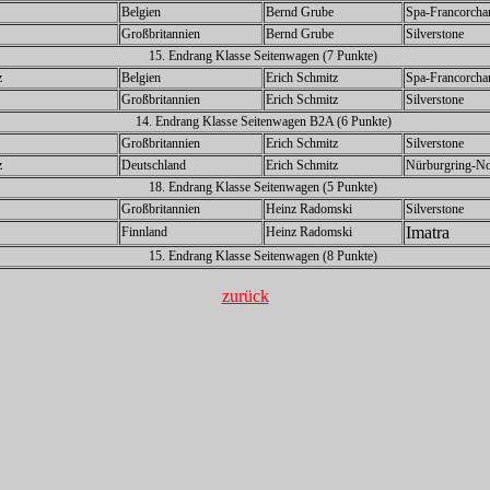
Belgien
Bernd Grube
Spa-Francorch
Großbritannien
Bernd Grube
Silverstone
15. Endrang Klasse Seitenwagen (7 Punkte)
z
Belgien
Erich Schmitz
Spa-Francorch
Großbritannien
Erich Schmitz
Silverstone
14. Endrang Klasse Seitenwagen B2A (6 Punkte)
Großbritannien
Erich Schmitz
Silverstone
z
Deutschland
Erich Schmitz
Nürburgring-No
18. Endrang Klasse Seitenwagen (5 Punkte)
Großbritannien
Heinz Radomski
Silverstone
Imatra
Finnland
Heinz Radomski
15. Endrang Klasse Seitenwagen (8 Punkte)
zurück