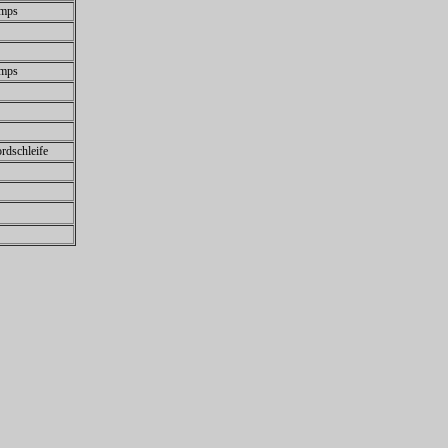
amps
amps
rdschleife