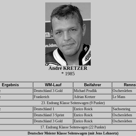
André KRETZER
* 1985
Ergebnis
WM-Lauf
Beifahrer
Renns
z
Deutschland 3 Gold
Michael Prudlik
Oschersleben
z
Frankreich
Adrian Kretzer
Le Mans
23. Endrang Klasse Seitenwagen (9 Punkte)
z
Deutschland 1
Enrico Roick
Sachsenring
Deutschland 3 Sprint
Enrico Roick
Oschersleben
Deutschland 3 Gold
Enrico Roick
Oschersleben
17. Endrang Klasse Seitenwagen (22 Punkte)
Deutscher Meister Klasse Seitenwagen (mit
Jens Lehnertz
)