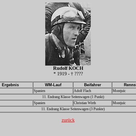
Rudolf KOCH
* 1919 - † ????
Ergebnis
WM-Lauf
Beifahrer
Renns
Spanien
Adolf Flach
Montjuïc
11. Endrang Klasse Seitenwagen (1 Punkt)
Spanien
Christian Wirth
Montjuïc
11. Endrang Klasse Seitenwagen (3 Punkte)
zurück