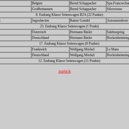
Belgien
Bernd Schappacher
Spa-Francorch
Großbritannien
Bernd Schappacher
Silverstone
8. Endrang Klasse Seitenwagen B2A (22 Punkte)
z
Jugoslawien
Rainer Gundel
Automotodrom 
23. Endrang Klasse Seitenwagen (1 Punkt)
Österreich
Hermann Bäsler
Salzburgring
Deutschland
Hermann Bäsler
Hockenheimrin
17. Endrang Klasse Seitenwagen (8 Punkte)
Frankreich
Wolfgang Möckel
Le Mans
Deutschland
Wolfgang Möckel
Hockenheimrin
12. Endrang Klasse Seitenwagen (11 Punkte)
zurück