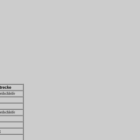
trecke
rdschleife
rdschleife
g