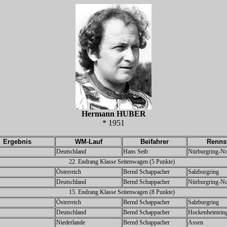
Hermann HUBER
* 1951
Ergebnis
WM-Lauf
Beifahrer
Renns
Deutschland
Hans Seib
Nürburgring-No
22. Endrang Klasse Seitenwagen (5 Punkte)
Österreich
Bernd Schappacher
Salzburgring
Deutschland
Bernd Schappacher
Nürburgring-No
15. Endrang Klasse Seitenwagen (8 Punkte)
Österreich
Bernd Schappacher
Salzburgring
Deutschland
Bernd Schappacher
Hockenheimrin
Niederlande
Bernd Schappacher
Assen