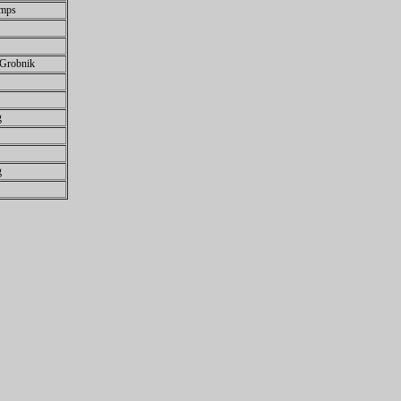
amps
Grobnik
g
g