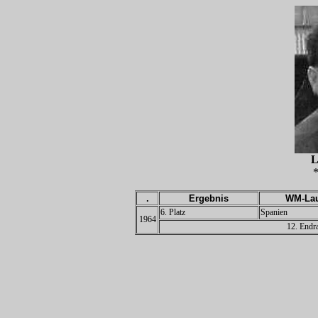
L
*
.
Ergebnis
WM-Lau
6. Platz
Spanien
1964
12. Endr