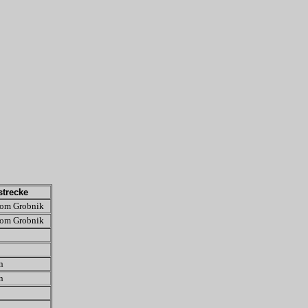
trecke
om Grobnik
om Grobnik
n
n