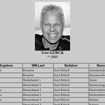
Uwe GÜRCK
* 1960
Ergebnis
WM-Lauf
Beifahrer
Renns
tz
Kroatien
Axel Kölsch
Automotodr
Kroatien
Axel Kölsch
Automotodr
Niederlande 1
Axel Kölsch
Assen
Deutschland 1
Axel Kölsch
Sachsenring
tz
Deutschland 2
Axel Kölsch
Oscherslebe
tz
Deutschland 2
Axel Kölsch
Oscherslebe
tz
Deutschland 3
Axel Kölsch
Schleiz
Deutschland 3
Axel Kölsch
Schleiz