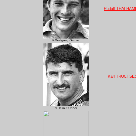
Rudolf THALHA
© Wolfgang Gruber
Karl TRUCHSE
© Helmut Ohner