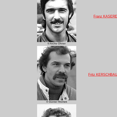
Franz KASER
© Archiv Ohner
Fritz KERSCHBA
© Günter Hromek