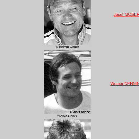
Josef MOSE
© Helmut Ohner
Werner NENNI
© Alois Ohner