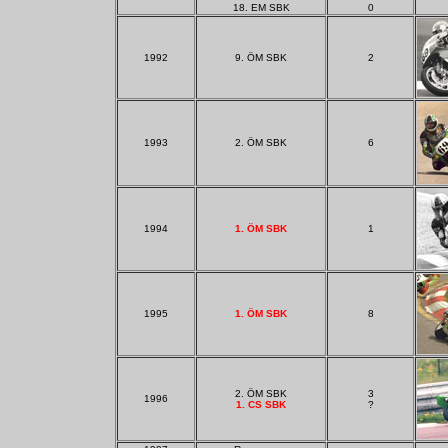
18. EM SBK
0
1992
9. ÖM SBK
2
1993
2. ÖM SBK
6
1994
1. ÖM SBK
1
1995
1. ÖM SBK
8
2. ÖM SBK
3
1996
1. CS SBK
?