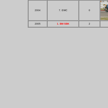
2004
7. EWC
0
2005
1. BM SBK
2