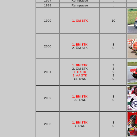
1997
Rennpause
.
1998
Rennpause
.
1999
1. ÖM STK
10
1. BM STK
3
2000
2. ÖM STK
0
1. BM STK
3
2. ÖM STK
3
2001
1. H STK
?
1. AA STK
3
18. EWC
0
1. BM STK
3
2002
20. EWC
0
1. BM STK
3
2003
7. EWC
0