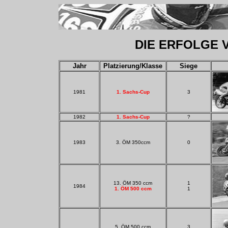
DIE ERFOLGE 
Jahr
Platzierung/Klasse
Siege
1981
1. Sachs-Cup
3
1982
1. Sachs-Cup
?
1983
3. ÖM 350ccm
0
13. ÖM 350 ccm
1
1984
1. ÖM 500 ccm
1
5. ÖM 500 ccm
3