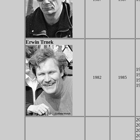
Erwin Trnek
19
19
1982
1985
19
19
20
2
20
20