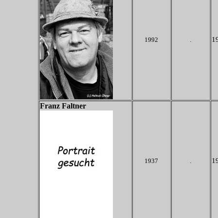
19
1992
.
Franz Faltner
19
1937
.