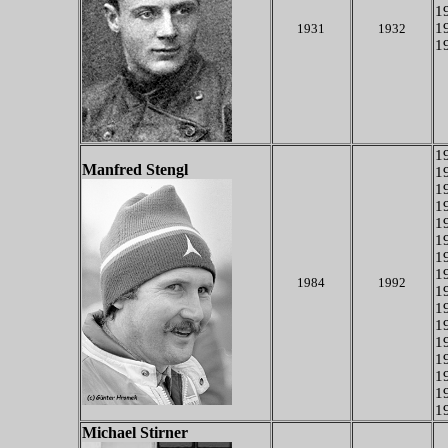
19
19
1931
1932
19
19
Manfred Stengl
19
1
19
19
19
19
19
1984
1992
19
19
19
19
19
19
19
19
Michael Stirner