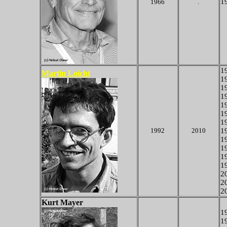
19
1966
.
19
Martin Loicht
19
19
19
19
19
19
1992
2010
19
19
19
19
1
20
20
20
Kurt Mayer
19
19