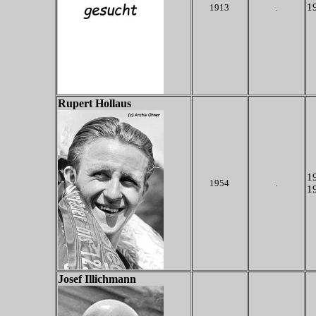
19
1913
.
Rupert Hollaus
19
1954
.
19
Josef Illichmann