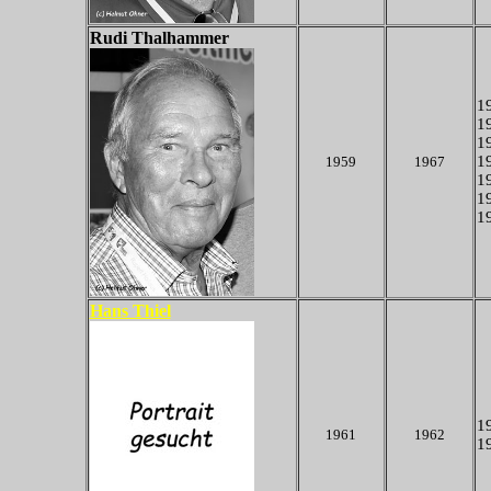
Rudi Thalhammer
19
19
19
19
1959
1967
19
19
19
Hans Thiel
19
1961
1962
19