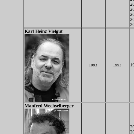
20
2
20
20
20
Karl-Heinz Vielgut
19
1993
1993
Manfred Wechselberger
2
2