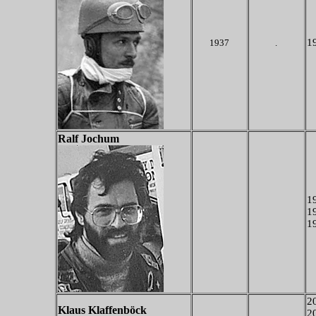
19
1937
.
Ralf Jochum
1
19
19
20
Klaus Klaffenböck
20