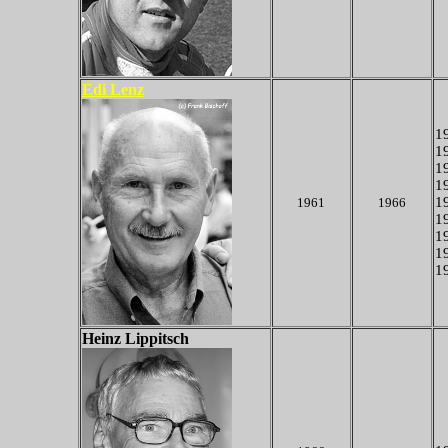
Edi Lenz
19
19
19
19
19
1961
1966
19
19
19
19
Heinz Lippitsch