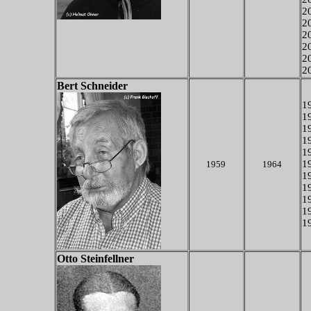
20
20
20
20
20
20
Bert Schneider
19
19
19
19
19
19
1959
1964
19
19
19
19
19
Otto Steinfellner