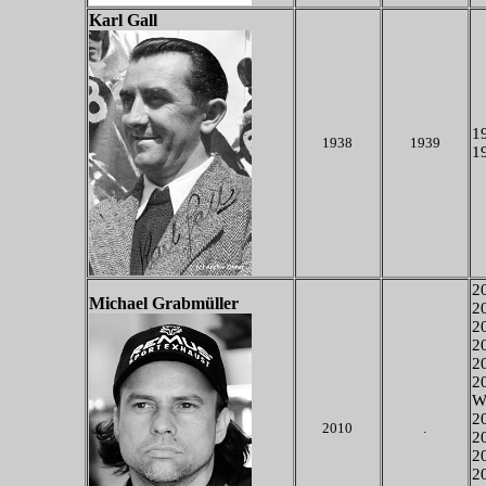
Karl Gall
19
1938
1939
19
20
Michael Grabmüller
20
20
2
2
2
W
20
2010
.
20
2
2