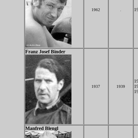
19
1962
.
Franz Josef Binder
19
19
1937
1939
19
Manfred Blengl