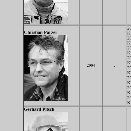
20
Christian Parzer
K
20
K
20
K
20
K
2004
.
20
K
20
K
20
K
20
K
Gerhard Pitsch