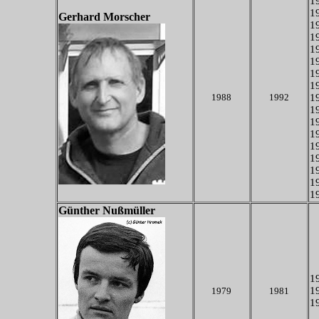
19
19
Gerhard Morscher
19
19
19
19
1
19
1988
1992
19
19
19
19
19
1
1
19
1
Günther Nußmüller
19
19
1979
1981
19