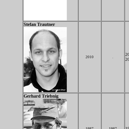
Stefan Trautner
2
2010
.
2
Gerhard Triebnig
19
1987
1987