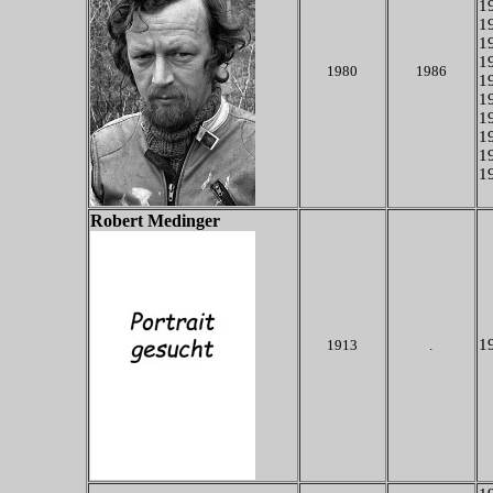
19
19
19
19
1980
1986
19
19
19
19
19
19
Robert Medinger
19
1913
.