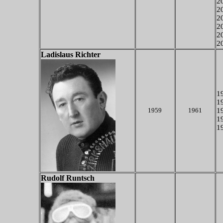
20
20
20
20
20
20
Ladislaus Richter
19
19
1959
1961
19
19
19
Rudolf Runtsch