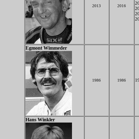
2
2013
2016
2
2
2
Egmont Wimmeder
19
1986
1986
Hans Winkler