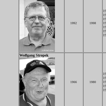
19
19
19
19
1992
1998
19
19
19
Wolfgang Stropek
19
19
1
1966
1980
1
19