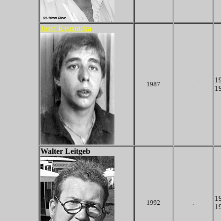
Josef Kvasnicka
19
1987
.
19
Walter Leitgeb
19
1992
.
19