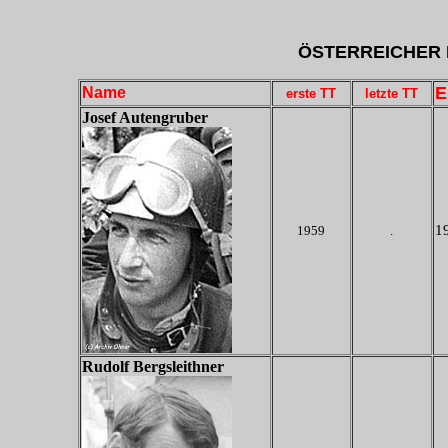
ÖSTERREICHER 
E
Name
erste TT
letzte TT
Josef Autengruber
19
1959
.
Rudolf Bergsleithner