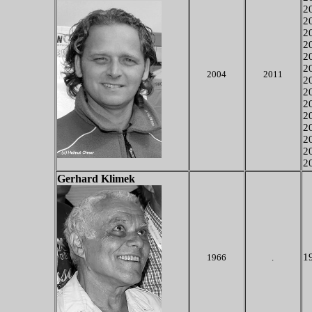
20
20
20
20
20
20
2004
2011
20
20
2
2
20
2
20
20
Gerhard Klimek
19
1966
.