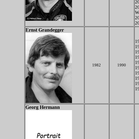
2
2
W
20
20
Ernst Grandegger
19
19
19
19
19
1982
1990
19
19
19
19
19
Georg Hermann