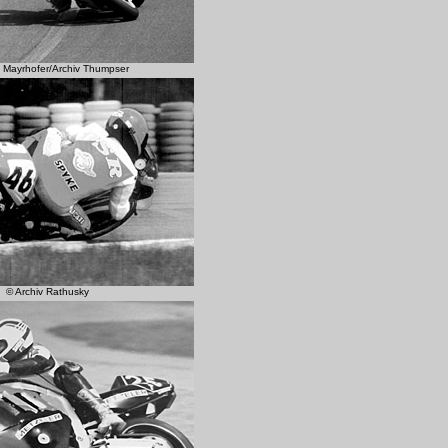
 Mayrhofer/Archiv Thumpser
© Archiv Rathusky