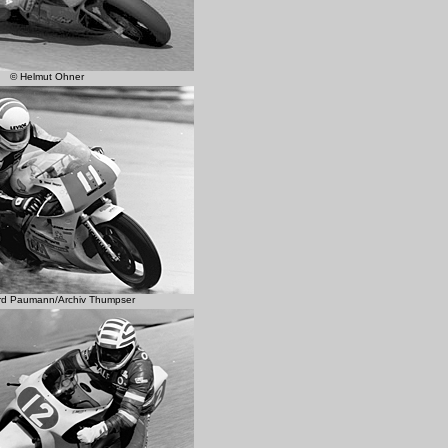
© Helmut Ohner
rd Paumann/Archiv Thumpser