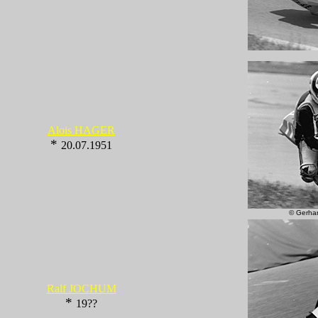
Alois HAGER
*
20.07.1951
©
Gerha
Ralf JOCHUM
*
19??