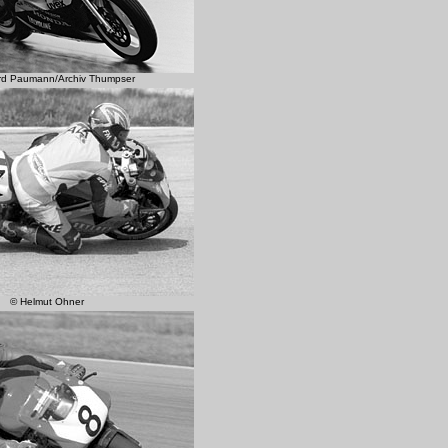
rd Paumann/Archiv Thumpser
© Helmut Ohner