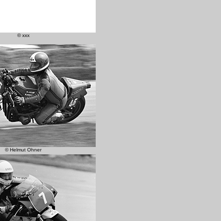
© xxx
© Helmut Ohner