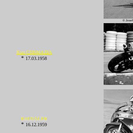
© Josef
Kurt CSISMAZIA
*
17.03.1958
Karl DAUER
*
16.12.1959