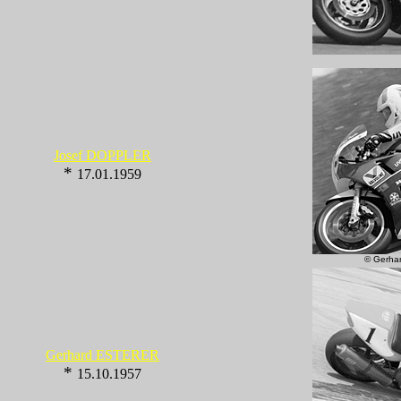
Josef DOPPLER
*
17.01.1959
© Gerha
Gerhard ESTERER
*
15.10.1957