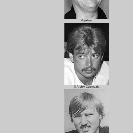
© privat
© Archiv Csismazia