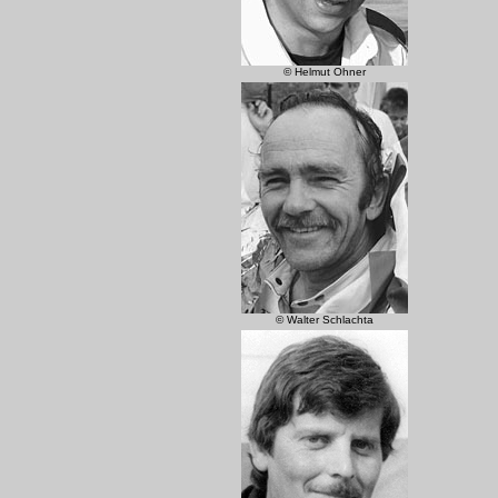
© Helmut Ohner
© Walter Schlachta