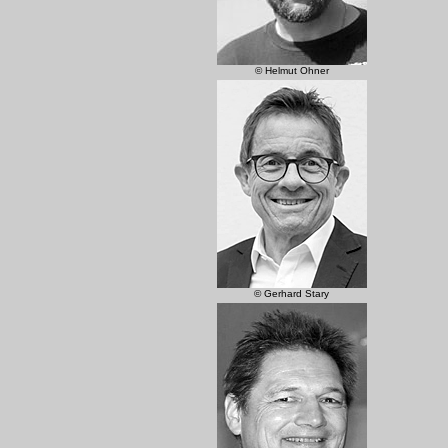
© Helmut Ohner
© Gerhard Stary