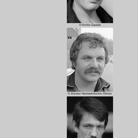
© Archiv Dadak
© Günter Hromek/Archiv Ohner