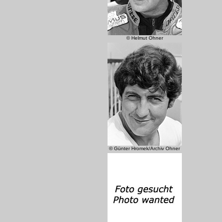
© Helmut Ohner
© Günter Hromek/Archiv Ohner