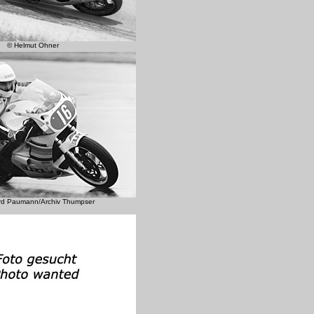
© Helmut Ohner
rd Paumann/Archiv Thumpser