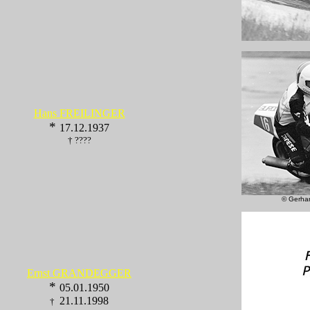
Hans FREILINGER
*
17.12.1937
† ????
©
Gerha
Ernst GRANDEGGER
*
05.01.1950
21.11.1998
†