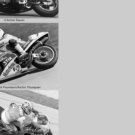
© Archiv Dauer
rd Paumann/Archiv Thumpser