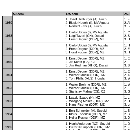
50 ccm
125 ccm
250
1. Josef Herburger (A), Puch
1. 
1950
2. Biagio Nocchi (I), MV Agusta
2. 
3. Norbert Fehr (A), Puch
3. L
1. Carlo Ubbiali (I), MV Agusta
1. C
1958
2. Luigi Taveri (CH), Ducati
2. 
3. Ernst Degner (DDR), MZ
3. 
1. Carlo Ubbiali (I), MV Agusta
1. 
1959
2. Ernst Degner (DDR), MZ
2. 
3. Horst Fügner (DDR), MZ
3. 
1. Ernst Degner (DDR), MZ
1. 
1960
2. Jiri Kostir (CS), CZ
2. 
3. Jim Redman (RHO), Ducati
3. S
1. Ernst Degner (DDR), MZ
1. 
1961
2. Werner Musiol (DDR), MZ
2. T
3. Tom Phillis (AUS), Honda
3. 
1. Walter Brehme (DDR), MZ
1. 
1962
2. Werner Musiol (DDR), MZ
2. 
3. Stanislav Malina (CS), CZ
3. 
1. Laszlo Szabo (H), MZ
1. 
1963
2. Wolfgang Moses (DDR), MZ
2. 
3. Hans Fischer (DDR), MZ
3. L
1. Bert Schneider (A), Suzuki
1. S
1964
2. Klaus Enderlein (DDR), MZ
2. 
3. Heinz Rosner (DDR), MZ
3. 
1. Hugh Anderson (NZ), Suzuki
1. 
1965
2. Dieter Krumpholz (DDR), MZ
2. F