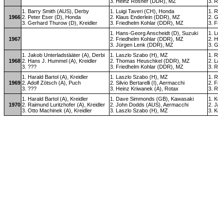
3. Heinz Rosner (DDR), MZ
3. 
1. Barry Smith (AUS), Derby
1. Luigi Taveri (CH), Honda
1. R
1966
2. Peter Eser (D), Honda
2. Klaus Enderlein (DDR), MZ
2. G
3. Gerhard Thurow (D), Kreidler
3. Friedhelm Kohlar (DDR), MZ
3. F
1. Hans-Georg Anscheidt (D), Suzuki
1. L
1967
2. Friedhelm Kohlar (DDR), MZ
2. 
3. Jürgen Lenk (DDR), MZ
3. G
1. Jakob Unterladstääter (A), Derbi
1. Laszlo Szabo (H), MZ
1. 
1968
2. Hans J. Hummel (A), Kreidler
2. Thomas Heuschkel (DDR), MZ
2. 
3. ???
3. Friedhelm Kohlar (DDR), MZ
3. 
1. Harald Bartol (A), Kreidler
1. Laszlo Szabo (H), MZ
1. 
1969
2. Adolf Zötsch (A), Puch
2. Silvio Bertarelli (I), Aermacchi
2. F
3. ???
3. Heinz Kriwanek (A), Rotax
3. 
1. Harald Bartol (A), Kreidler
1. Dave Simmonds (GB), Kawasaki
1. 
1970
2. Raimund Luritzhofer (A), Kreidler
2. John Dodds (AUS), Aermacchi
2. 
3. Otto Machinek (A), Kreidler
3. Laszlo Szabo (H), MZ
3. 